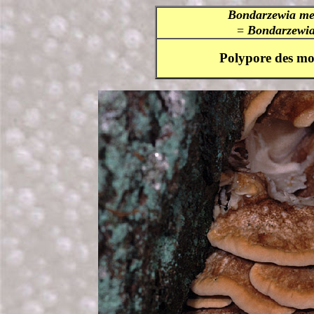
Bondarzewia me
=
Bondarzewi
Polypore des m