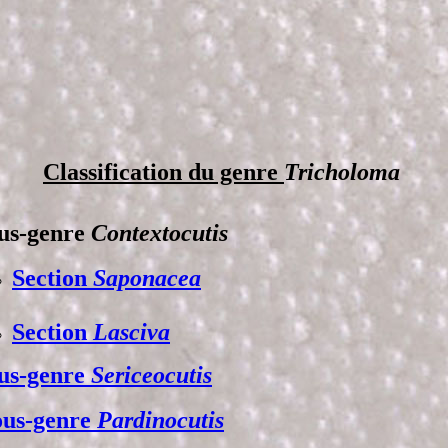
Classification du genre
Tricholoma
us-genre
Contextocutis
Section
Saponacea
Section
Lasciva
us-genre
Sericeocutis
ous-genre
Pardinocutis