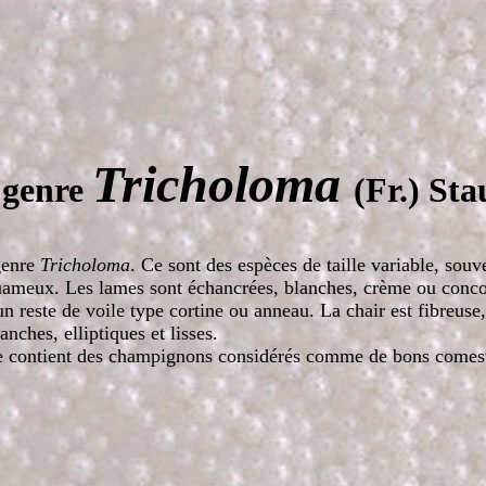
Tricholoma
 genre
(Fr.) St
genre
Tricholoma
. Ce
sont des espèces de taille variable, sou
quameux. Les lames sont échancrées, blanches, crème ou concol
un reste de voile type cortine ou anneau. La chair est fibreu
nches, elliptiques et lisses.
 contient des champignons considérés comme de bons comesti