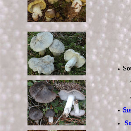
.
So
So
S