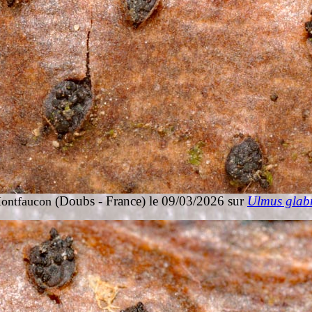
(Doubs - France) le 09/03/2026 sur
Ulmus glab
ontfaucon