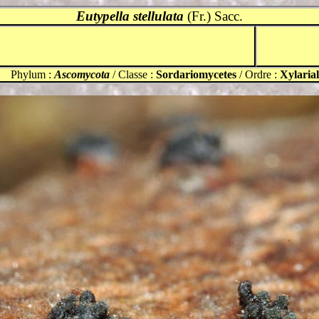
Eutypella stellulata
(Fr.) Sacc.
Phylum :
Ascomycota
/ Classe :
Sordariomycetes
/ Ordre :
Xylarial