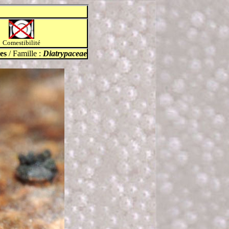
Comestibilité
es
/ Famille :
Diatrypaceae