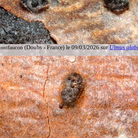
(Doubs - France) le 09/03/2026 sur
Ulmus glab
ontfaucon