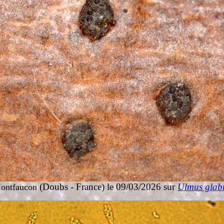
(Doubs - France) le 09/03/2026 sur
Ulmus glab
ontfaucon