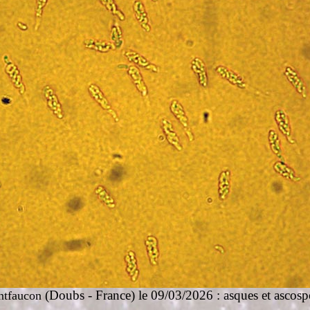
(Doubs - France) le 09/03/2026 : asques et ascosp
tfaucon