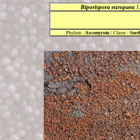
Biporispora europaea
J.
Phylum :
Ascomycota
/ Classe :
Sord