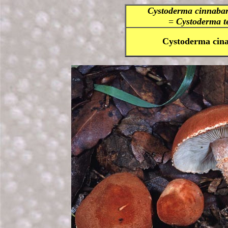
Cystoderma cinnaba
=
Cystoderma te
Cystoderma cin