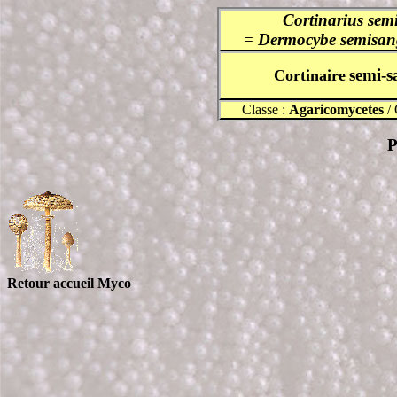
Cortinarius sem
=
Dermocybe semisan
semi-
s
Cortinaire
Classe :
Agaricomycetes
/ 
P
Retour accueil Myco