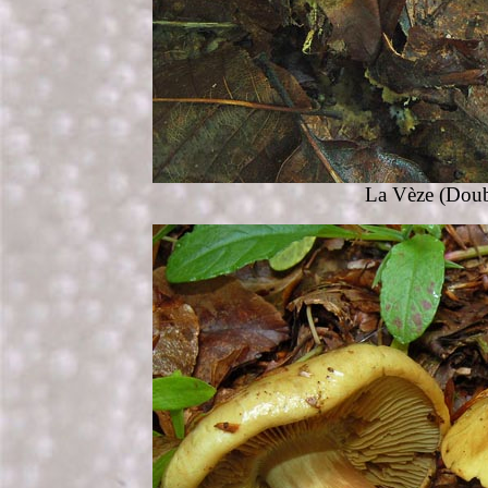
La Vèze (Doub