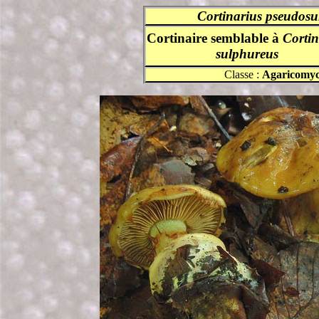
Cortinarius
pseudosu
Cortinaire semblable à
Cortin
sulphureus
Classe :
Agaricomyc