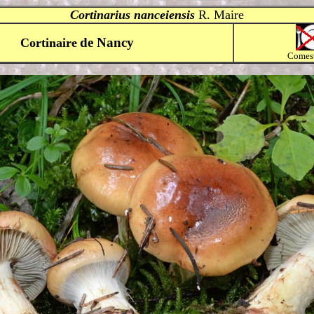
Cortinarius nanceiensis
R. Maire
de Nancy
Cortinaire
Comest