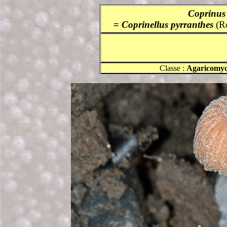
Coprinus 
=
Coprinellus pyrranthes
(Ro
Classe :
Agaricomyc