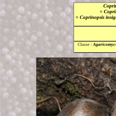
Copri
=
Copri
=
Coprinopsis insig
Classe :
Agaricomyc