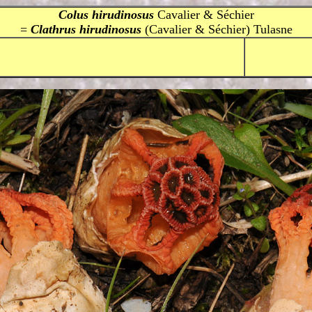
Colus hirudinosus
Cavalier & Séchier
=
Clathrus hirudinosus
(Cavalier & Séchier) Tulasne