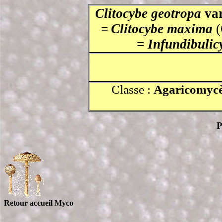
Clitocybe geotropa
va
Clitocybe maxima
=
=
Infundibuli
Classe :
Agaricomycè
P
Retour accueil Myco