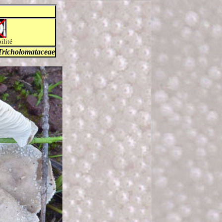
ilité
Tricholomataceae