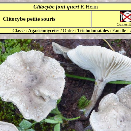
Clitocybe font-queri
R.Heim
Clitocybe petite souris
Comestib
Classe :
Agaricomycetes
/ Ordre :
Tricholomatales
/ Famille :