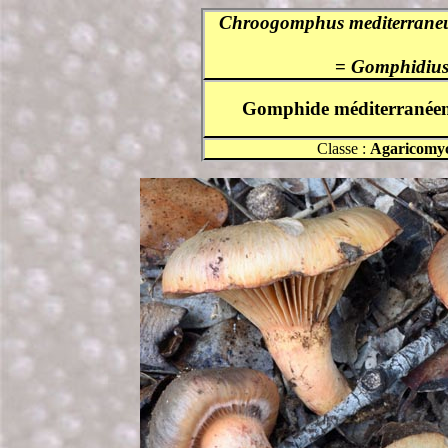
Chroogomphus mediterrane
=
Gomphidius
Gomphide méditerranée
Classe :
Agaricomyc