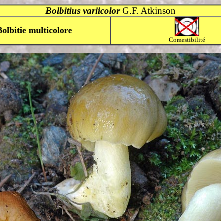
Bolbitius variicolor
G.F. Atkinson
Bolbitie multicolore
Comestibilité