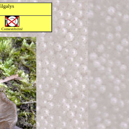
ilgalys
Comestibilité