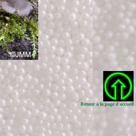
Retour à la page d'accueil