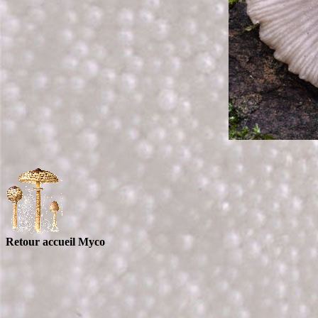
Retour accueil Myco