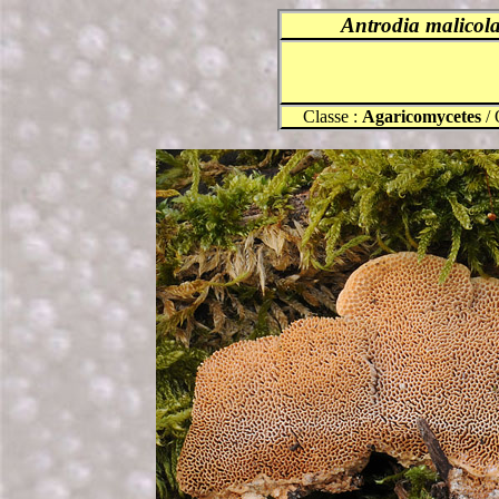
Antrodia
malicol
Classe :
Agaricomycetes
/