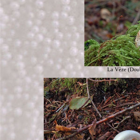
La Vèze (Doub