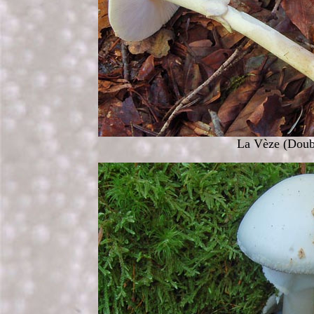
La Vèze (Doub