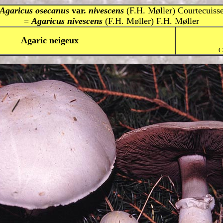
Agaricus osecanus
var.
nivescens
(F.H. Møller) Courtecuiss
=
Agaricus nivescens
(F.H. Møller) F.H. Møller
Agaric neigeux
C