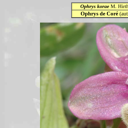
Ophrys
korae
M. Hirth
Ophrys de Coré
(au