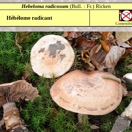
Hebeloma radicosum
(Bull. : Fr.) Ricken
Hébélome radicant
Comestibi