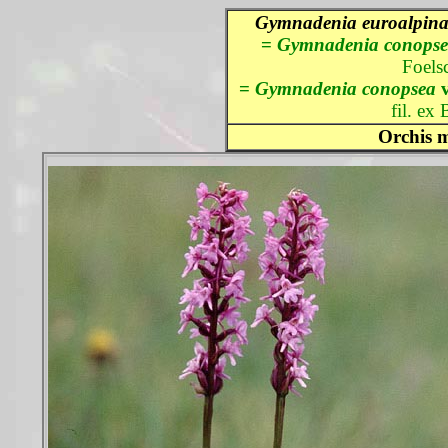
Gymnadenia euroalpin
=
Gymnadenia conopsea
Foels
=
Gymnadenia conopsea
fil. ex
Orchis m