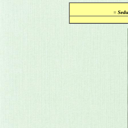
=
Sedu