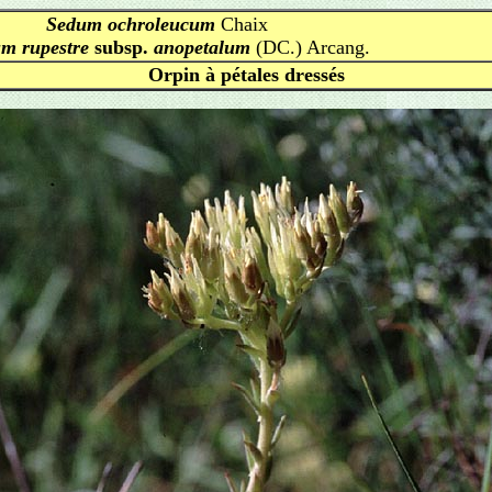
Sedum ochroleucum
Chaix
m rupestre
subsp.
anopetalum
(DC.) Arcang.
Orpin à pétales dressés